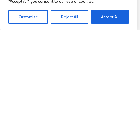
"Accept All", you consent to our use of cookies.
Customize
Reject All
Accept All
Per la ricerca
Per i ricercatori