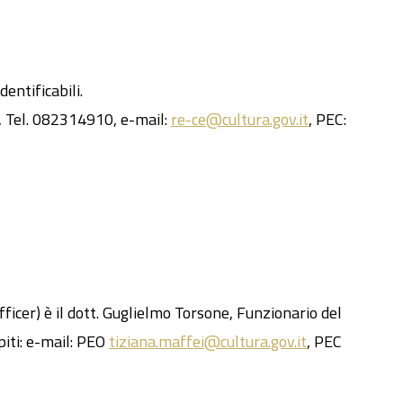
entificabili.
a, Tel. 082314910, e-mail:
re-ce@cultura.gov.it
, PEC:
fficer
) è il dott. Guglielmo Torsone, Funzionario del
piti: e-mail: PEO
tiziana.maffei@cultura.gov.it
, PEC