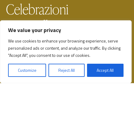
Celebrazioni
Vanvitelliane 1773 –
We value your privacy
2023
We use cookies to enhance your browsing experience, serve
personalized ads or content, and analyze our traffic. By clicking
"Accept All", you consent to our use of cookies.
Celebrazioni Vanvitelliane 1773 – 2023
Customize
Reject All
Accept All
Un anno di progettualità, interventi di restauro e cura
del patrimonio, aperture straordinarie, mostre,
convegni, itinerari tematici, concerti e iniziative alla