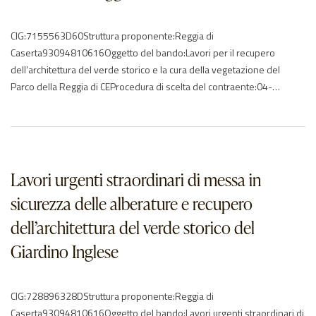
CIG:7155563D60Struttura proponente:Reggia di
Caserta93094810616Oggetto del bando:Lavori per il recupero
dell’architettura del verde storico e la cura della vegetazione del
Parco della Reggia di CEProcedura di scelta del contraente:04-
procedura negoziata senza previa pubblicazioneImporto di
aggiudicazione:€ 224324.47Data di effettivo inizio:18/09/2017Data
di ultimazione:14/07/2018Importo delle somme liquidate:2018:
224324.47Anno di riferimento:2017 – 2018Elenco degli operatori
partecipantiangeloni angelo s.r.l. – ITANGIOLETTO…
Lavori urgenti straordinari di messa in
sicurezza delle alberature e recupero
dell’architettura del verde storico del
Giardino Inglese
CIG:728896328DStruttura proponente:Reggia di
Caserta93094810616Oggetto del bando:Lavori urgenti straordinari di