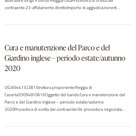
alberature lungo il bordo Reggia/CittàProcedura di scelta del
contraente:23-affidamento direttoImporto di aggiudicazione:€
35170.91Data di effettivo inizio:27/05/2020Data di
ultimazione:26/06/2020Importo delle somme liquidate:Anno di
riferimento:2020Elenco degli operatori partecipantiEurogiardinaggio
Nicola Maisto s.r.l. – ITElenco degli operatori aggiudicatariNessun
aggiudicatario…9805014Determina di approvazione e impegno di
Cura e manutenzione del Parco e del
spesa 8075172Verbale_con allegati_r
Giardino inglese – periodo estate/autunno
2020
CIG:83447322B1Struttura proponente:Reggia di
Caserta93094810616Oggetto del bando:Cura e manutenzione del
Parco e del Giardino inglese – periodo estate/autunno
2020Procedura di scelta del contraente:04-procedura negoziata
senza previa pubblicazioneImporto di aggiudicazione:€
285438.83Data di effettivo inizio:30/06/2020Data di
ultimazione:13/07/2020Importo delle somme liquidate:Anno di