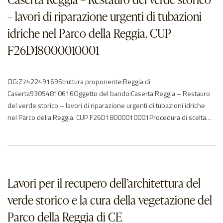
– lavori di riparazione urgenti di tubazioni
idriche nel Parco della Reggia. CUP
F26D18000010001
CIG:Z742249169Struttura proponente:Reggia di
Caserta93094810616Oggetto del bando:Caserta Reggia – Restauro
del verde storico – lavori di riparazione urgenti di tubazioni idriche
nel Parco della Reggia. CUP F26D18000010001Procedura di scelta
del contraente:17-affidamento diretto ex art. 5 della legge
381/91Importo di aggiudicazione:€ 36187.55Data di effettivo
inizio:23/01/2018Data di ultimazione:27/03/2018Importo delle
somme liquidate:2018: 36157.59Anno di riferimento:2018Elenco
degli operatori partecipantiEurogiardinaggio Nicola…
Lavori per il recupero dell’architettura del
verde storico e la cura della vegetazione del
Parco della Reggia di CE