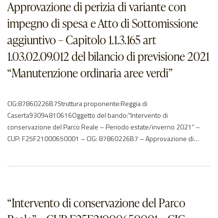
Approvazione di perizia di variante con
impegno di spesa e Atto di Sottomissione
aggiuntivo – Capitolo 1.1.3.165 art
1.03.02.09.012 del bilancio di previsione 2021
“Manutenzione ordinaria aree verdi”
CIG:87860226B7Struttura proponente:Reggia di
Caserta93094810616Oggetto del bando:“Intervento di
conservazione del Parco Reale – Periodo estate/inverno 2021” –
CUP: F25F21000650001 – CIG: 87860226B7 – Approvazione di
perizia di variante con impegno di spesa e Atto di Sottomissione
aggiuntivo – Capitolo 1.1.3.165 art 1.03.02.09.012 del bilancio di
previsione 2021 “Manutenzione ordinaria aree verdi”Procedura di
scelta del contraente:non definitoImporto…
“Intervento di conservazione del Parco