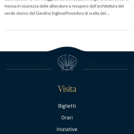
messa in sicurezza delle alberature e recupero dell’architettura del
verde storico del Giardino IngleseProcedura di scelta del
contraente:06-procedura negoziata senza previa indizione di gara
(settori speciali)Importo di aggiudicazione:€ 274908.14Data di
effettivo inizio:05/02/2017Data di ultimazione:30/11/2018Importo
delle somme liquidate:2019: 274908.14Anno di riferimento:2017 –
2018 – 2019Elenco degli operatori…
Visita
Biglietti
Orari
Iniziative