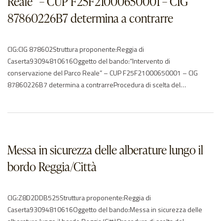
Reale” – CUP F25F21000650001 – CIG
87860226B7 determina a contrarre
CIG:CIG 878602Struttura proponente:Reggia di
Caserta93094810616Oggetto del bando:“Intervento di
conservazione del Parco Reale” – CUP F25F21000650001 – CIG
87860226B7 determina a contrarreProcedura di scelta del
contraente:04-procedura negoziata senza previa
pubblicazioneImporto di aggiudicazione:€ € 556.932,26Data di
effettivo inizio:n.d.Data di ultimazione:n.d.Importo delle somme
liquidate:Anno di riferimento:2021Elenco degli operatori
partecipantiEuphorbia srl – ITEurogiardinaggio Nicola Maisto s.r.l. –
Messa in sicurezza delle alberature lungo il
ITSublacense Garden…
bordo Reggia/Città
CIG:Z8D2DDB525Struttura proponente:Reggia di
Caserta93094810616Oggetto del bando:Messa in sicurezza delle