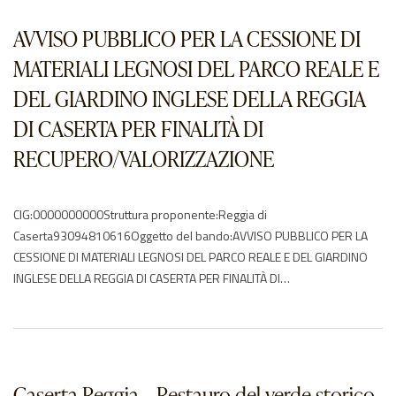
riferimento:2020Elenco degli operatori partecipantiAgri verde –
ITangeloni angelo s.r.l. – ITEuphorbia srl – ITEurogiardinaggio Nicola
AVVISO PUBBLICO PER LA CESSIONE DI
Maisto s.r.l….
MATERIALI LEGNOSI DEL PARCO REALE E
DEL GIARDINO INGLESE DELLA REGGIA
DI CASERTA PER FINALITÀ DI
RECUPERO/VALORIZZAZIONE
CIG:0000000000Struttura proponente:Reggia di
Caserta93094810616Oggetto del bando:AVVISO PUBBLICO PER LA
CESSIONE DI MATERIALI LEGNOSI DEL PARCO REALE E DEL GIARDINO
INGLESE DELLA REGGIA DI CASERTA PER FINALITÀ DI
RECUPERO/VALORIZZAZIONEProcedura di scelta del contraente:01-
procedura apertaImporto di aggiudicazione:€ 0.00Data di effettivo
inizio:03/01/2020Data di ultimazione:10/02/2020Importo delle
somme liquidate:Anno di riferimento:2020Elenco degli operatori
partecipantiEurogiardinaggio Nicola Maisto s.r.l. – ITElenco degli…
Caserta Reggia – Restauro del verde storico