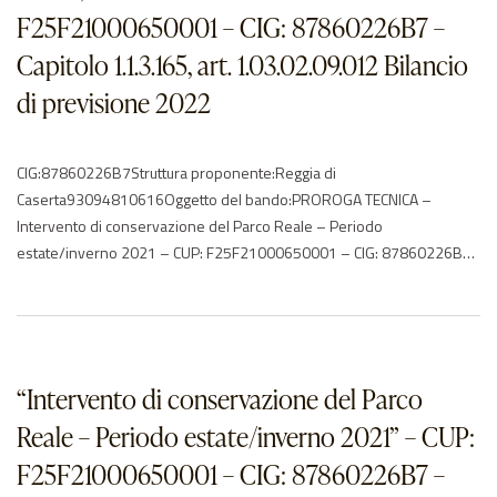
F25F21000650001 – CIG: 87860226B7 –
Capitolo 1.1.3.165, art. 1.03.02.09.012 Bilancio
di previsione 2022
CIG:87860226B7Struttura proponente:Reggia di
Caserta93094810616Oggetto del bando:PROROGA TECNICA –
Intervento di conservazione del Parco Reale – Periodo
estate/inverno 2021 – CUP: F25F21000650001 – CIG: 87860226B7
– Capitolo 1.1.3.165, art. 1.03.02.09.012 Bilancio di previsione
2022Procedura di scelta del contraente:non definitoImporto di
aggiudicazione:€ Data di effettivo inizio:01/09/2022Data di
ultimazione:29/12/2022Importo delle somme liquidate:Anno di
riferimento:2022Elenco degli operatori partecipantiEurogiardinaggio
“Intervento di conservazione del Parco
Nicola…
Reale – Periodo estate/inverno 2021” – CUP:
F25F21000650001 – CIG: 87860226B7 –