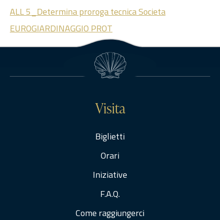
ALL 5_Determina proroga tecnica Societa
EUROGIARDINAGGIO PROT
Visita
Biglietti
Orari
Iniziative
F.A.Q.
Come raggiungerci