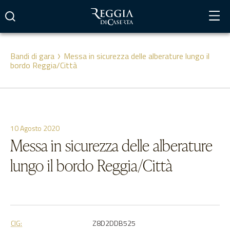
Vai
al
contenuto
Bandi di gara
Messa in sicurezza delle alberature lungo il
bordo Reggia/Città
10 Agosto 2020
Messa in sicurezza delle alberature
lungo il bordo Reggia/Città
CIG:
Z8D2DDB525