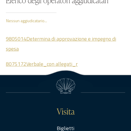
Elenco degli operatori aggiudicatari
Nessun aggiudicatario...
9805014Determina di approvazione e impegno di
spesa
8075172Verbale_con allegati_r
Visita
Biglietti