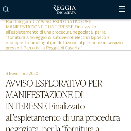
Vai
al
contenuto
Bandi di gara
AVVISO ESPLORATIVO PER
MANIFESTAZIONE DI INTERESSE Finalizzato
all’espletamento di una procedura negoziata, per la
“fornitura a noleggio di autoveicoli elettrici biposto e
monoposto omologati, in dotazione al personale in servizio
presso il Parco della Reggia di Caserta”.
3 Novembre 2020
AVVISO ESPLORATIVO PER
MANIFESTAZIONE DI
INTERESSE Finalizzato
all’espletamento di una procedura
negoziata, per la “fornitura a