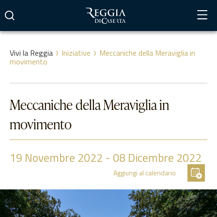
Vai
al
contenuto
Vivi la Reggia
Iniziative
Meccaniche della Meraviglia in
movimento
Meccaniche della Meraviglia in
movimento
19
Novembre 2022
-
08
Dicembre 2022
Aggiungi al calendario