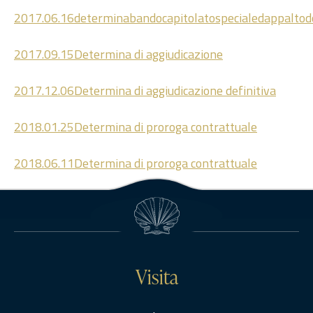
2017.06.16determinabandocapitolatospecialedappalto
2017.09.15Determina di aggiudicazione
2017.12.06Determina di aggiudicazione definitiva
2018.01.25Determina di proroga contrattuale
2018.06.11Determina di proroga contrattuale
Visita