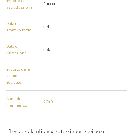
Importo di
€
0.00
aggiudicazione:
Data di
n.d.
effettivo inizio:
Data di
n.d.
ultimazione:
Importo delle
somme
liquidate:
Anno di
2019
riferimento:
Elenco degli operatori partecipanti