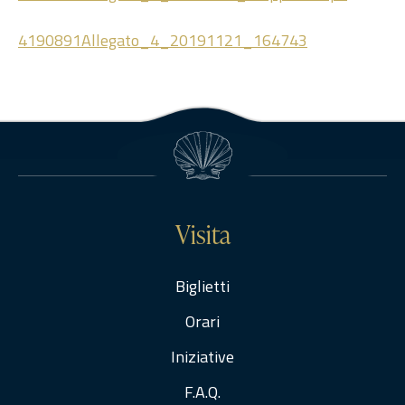
4190891Allegato_4_20191121_164743
Visita
Biglietti
Orari
Iniziative
F.A.Q.