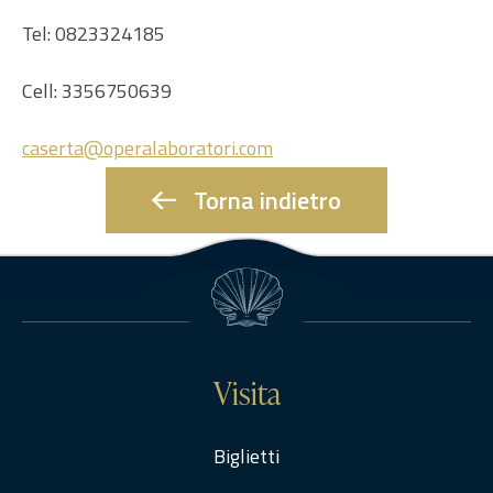
Tel: 0823324185
Cell: 3356750639
caserta@operalaboratori.com
Torna indietro
Visita
Biglietti