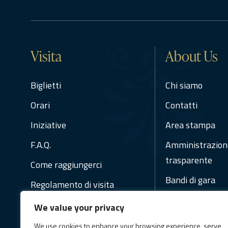
Visita
About Us
Biglietti
Chi siamo
Orari
Contatti
Iniziative
Area stampa
F.A.Q.
Amministrazion
trasparente
Come raggiungerci
Bandi di gara
Regolamento di visita
Regolamenti
We value your privacy
Social Media Pol
We use cookies to enhance your browsing experience, serve