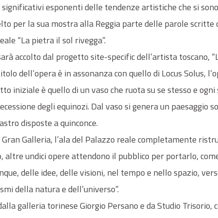
significativi esponenti delle tendenze artistiche che si sono 
lto per la sua mostra alla Reggia parte delle parole scritte d
ale “La pietra il sol rivegga”.
e sarà accolto dal progetto site-specific dell’artista toscano, “
 titolo dell’opera è in assonanza con quello di Locus Solus, l’
to iniziale è quello di un vaso che ruota su se stesso e ogni
recessione degli equinozi. Dal vaso si genera un paesaggio 
astro disposte a quinconce.
a Gran Galleria, l’ala del Palazzo reale completamente ristru
, altre undici opere attendono il pubblico per portarlo, come
unque, delle idee, delle visioni, nel tempo e nello spazio, ve
mi della natura e dell’universo”.
alla galleria torinese Giorgio Persano e da Studio Trisorio, c