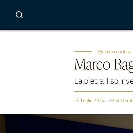
Vai
al
contenuto
Mostra conclusa
Marco Bag
La pietra il sol ri
25
Luglio 2024
-
23
Settemb