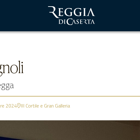
noli
vegga
re 2024
III Cortile e Gran Galleria