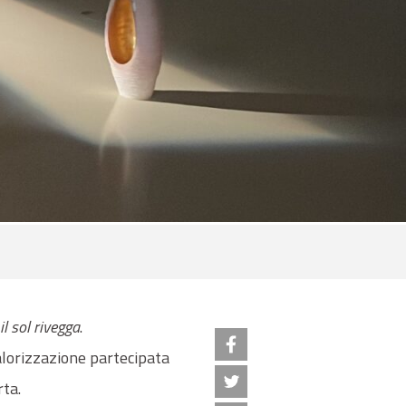
l sol rivegga
.
alorizzazione partecipata
ta.