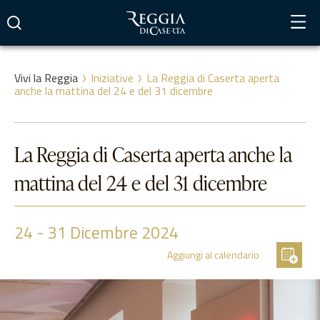
Vai
al
contenuto
Vivi la Reggia
Iniziative
La Reggia di Caserta aperta
anche la mattina del 24 e del 31 dicembre
La Reggia di Caserta aperta anche la
mattina del 24 e del 31 dicembre
24
-
31
Dicembre 2024
Aggiungi al calendario