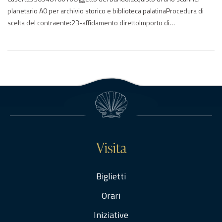
planetario A0 per archivio storico e biblioteca palatinaProcedura di
scelta del contraente:23-affidamento direttoImporto di
aggiudicazione:€ 24461.00Data di effettivo inizio:01/06/2017Data di
ultimazione:01/06/2017Importo delle somme liquidate:2017:
24461.00Anno di riferimento:2017Elenco degli operatori
partecipantiTIRRENIA S.R.L. – ITElenco degli operatori
aggiudicatariNessun aggiudicatario…Rep determine 132 _2017
Visita
Biglietti
Orari
Iniziative