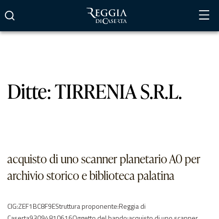
Vai
al
contenuto
Ditte:
TIRRENIA S.R.L.
acquisto di uno scanner planetario A0 per
archivio storico e biblioteca palatina
CIG:ZEF1BC8F9EStruttura proponente:Reggia di
Caserta93094810616Oggetto del bando:acquisto di uno scanner