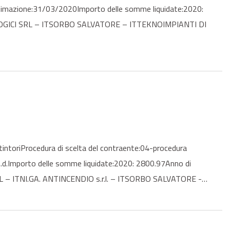
ultimazione:31/03/2020Importo delle somme liquidate:2020:
NOLOGICI SRL – ITSORBO SALVATORE – ITTEKNOIMPIANTI DI
ntoriProcedura di scelta del contraente:04-procedura
n.d.Importo delle somme liquidate:2020: 2800.97Anno di
L – ITNI.GA. ANTINCENDIO s.r.l. – ITSORBO SALVATORE -…