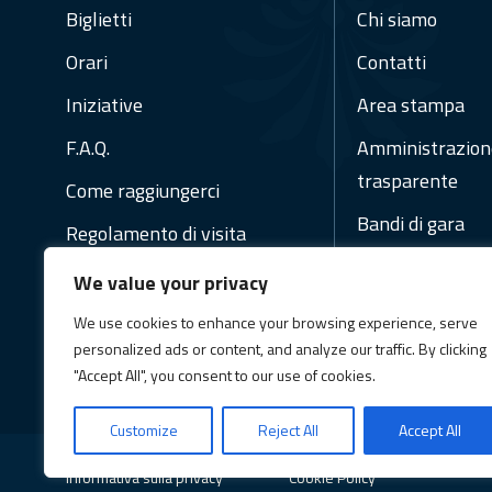
Biglietti
Chi siamo
Orari
Contatti
Iniziative
Area stampa
F.A.Q.
Amministrazion
trasparente
Come raggiungerci
Bandi di gara
Regolamento di visita
Regolamenti
We value your privacy
Social Media Pol
We use cookies to enhance your browsing experience, serve
personalized ads or content, and analyze our traffic. By clicking
Newsletter
"Accept All", you consent to our use of cookies.
Customize
Reject All
Accept All
Informativa sulla privacy
Cookie Policy