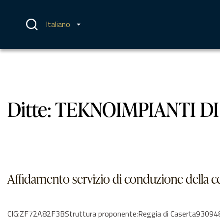
Vai
al
contenuto
Italiano
Ditte:
TEKNOIMPIANTI DI
Affidamento servizio di conduzione della c
CIG:ZF72A82F3BStruttura proponente:Reggia di Caserta93094810