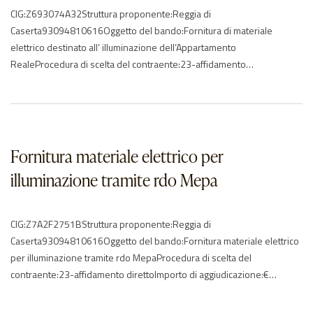
CIG:Z693074A32Struttura proponente:Reggia di
Caserta93094810616Oggetto del bando:Fornitura di materiale
elettrico destinato all’ illuminazione dell’Appartamento
RealeProcedura di scelta del contraente:23-affidamento
direttoImporto di aggiudicazione:€ 3503.50Data di effettivo
inizio:04/02/2021Data di ultimazione:31/03/2021Importo delle
somme liquidate:2021: 3503.30Anno di riferimento:2021Elenco degli
operatori partecipantiSONEPAR ITALIA SPA – ITElenco degli operatori
aggiudicatariNessun aggiudicatario…Fornitura di materiale elettrico
Fornitura materiale elettrico per
destinato all’ illuminazione dell’Appartamento Reale DETERMINA
illuminazione tramite rdo Mepa
IMPEGNO LAMPADE…
CIG:Z7A2F2751BStruttura proponente:Reggia di
Caserta93094810616Oggetto del bando:Fornitura materiale elettrico
per illuminazione tramite rdo MepaProcedura di scelta del
contraente:23-affidamento direttoImporto di aggiudicazione:€
7888,90Data di effettivo inizio:13/11/2020Data di
ultimazione:25/11/2020Importo delle somme liquidate:Anno di