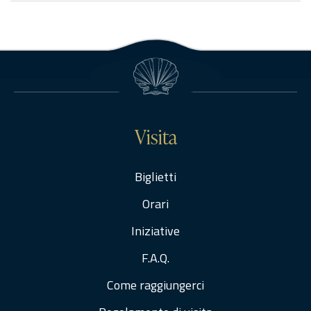
riferimento:2020Elenco degli operatori partecipantiAPRILE SPA –
ITElettrocampania – ITSONEPAR ITALIA SPA – ITElenco degli operatori
aggiudicatariNessun aggiudicatario…Affidamento diretto ai sensi
dell’art. 36, comma 2, lettera…
Visita
Biglietti
Orari
Iniziative
F.A.Q.
Come raggiungerci