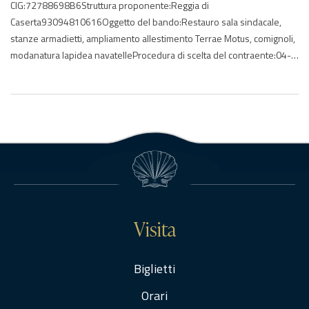
CIG:72788698B6Struttura proponente:Reggia di
Caserta93094810616Oggetto del bando:Restauro sala sindacale,
stanze armadietti, ampliamento allestimento Terrae Motus, comignoli,
modanatura lapidea navatelleProcedura di scelta del contraente:04-
procedura negoziata senza previa pubblicazioneImporto di
aggiudicazione:€ 135064.10Data di effettivo inizio:24/11/2017Data
di ultimazione:13/11/2018Importo delle somme liquidate:2018:
135028.93Anno di riferimento:2017 – 2018Elenco degli operatori
partecipantiARCA RESTAURI – ITAZZURRA COSTRUZIONI S.r.l. –
ITDA.CA. SUD COSTRUZIONI srl…
Visita
Biglietti
Orari