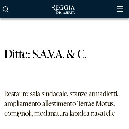
Vai
al
contenuto
Ditte:
S.A.V.A. & C.
Restauro sala sindacale, stanze armadietti,
ampliamento allestimento Terrae Motus,
comignoli, modanatura lapidea navatelle