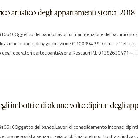
co artistico degli appartamenti storici_2018
616Oggetto del bando:Lavori di manutenzione del patrimonio stor
blicazioneImporto di aggiudicazione:€ 100994,29Data di effettivo
degli operatori partecipantiAgena Restauri P.I. 01382630471 – IT
gli imbotti e di alcune volte dipinte degli app
6Oggetto del bando:Lavori di consolidamento intonaci dipinti degl
rocedura negoziata senza previa pubblicazioneImporto di aggiudica