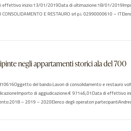
di effettivo inizio:13/01/2019Data di ultimazione:18/01/2019Imp
ERO CONSOLIDAMENTO E RESTAURO srl p.i. 02990000610 – ITElenco 
pinte negli appartamenti storici ala del 700
16Oggetto del bando:Lavori di consolidamento e restauro volte d
blicazioneImporto di aggiudicazione:€ 97146,01Data di effettivo 
nto:2018 – 2019 – 2020Elenco degli operatori partecipantiAndre