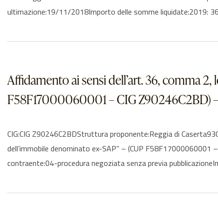
ultimazione:19/11/2018Importo delle somme liquidate:2019: 3
Affidamento ai sensi dell’art. 36, comma 2,
F58F17000060001 – CIG Z90246C2BD) – capito
CIG:CIG Z90246C2BDStruttura proponente:Reggia di Caserta9309
dell’immobile denominato ex-SAP” – (CUP F58F17000060001 – CIG
contraente:04-procedura negoziata senza previa pubblicazione