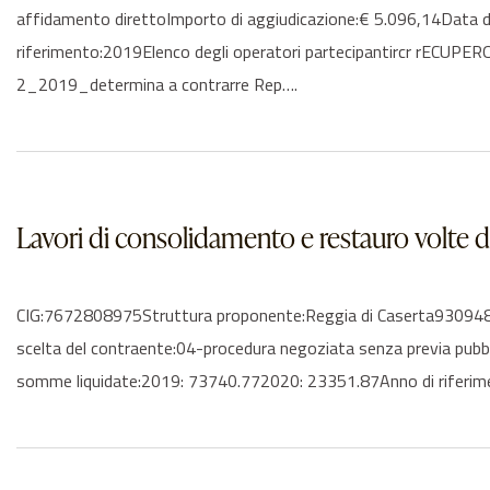
affidamento direttoImporto di aggiudicazione:€ 5.096,14Data 
riferimento:2019Elenco degli operatori partecipantircr rECUP
2_2019_determina a contrarre Rep….
Lavori di consolidamento e restauro volte di
CIG:7672808975Struttura proponente:Reggia di Caserta930948106
scelta del contraente:04-procedura negoziata senza previa pub
somme liquidate:2019: 73740.772020: 23351.87Anno di riferime