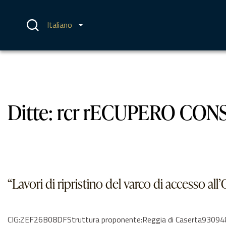
Vai
al
contenuto
Italiano
Ditte:
rcr rECUPERO CONS
“Lavori di ripristino del varco di accesso all’
CIG:ZEF26B08DFStruttura proponente:Reggia di Caserta9309481061