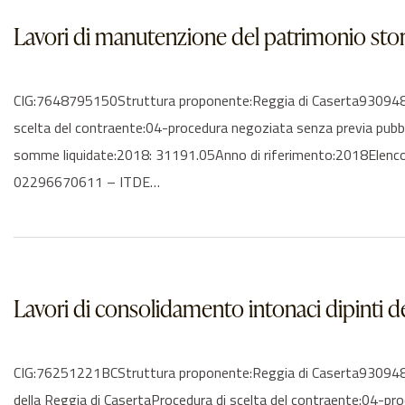
Lavori di manutenzione del patrimonio stori
CIG:7648795150Struttura proponente:Reggia di Caserta93094810
scelta del contraente:04-procedura negoziata senza previa pub
somme liquidate:2018: 31191.05Anno di riferimento:2018Elenco 
02296670611 – ITDE…
Lavori di consolidamento intonaci dipinti de
CIG:76251221BCStruttura proponente:Reggia di Caserta9309481061
della Reggia di CasertaProcedura di scelta del contraente:04-p