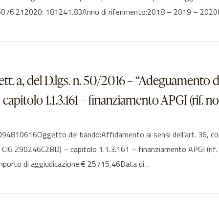
6076.212020: 181241.83Anno di riferimento:2018 – 2019 – 2020El
 lett. a, del D.lgs. n. 50/2016 – “Adeguamen
lo 1.1.3.161 – finanziamento APGI (rif. nota
4810616Oggetto del bando:Affidamento ai sensi dell’art. 36, com
 Z90246C2BD) – capitolo 1.1.3.161 – finanziamento APGI (rif. not
Importo di aggiudicazione:€ 25715,46Data di…