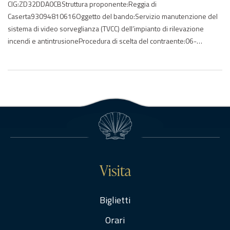
CIG:ZD32DDA0CBStruttura proponente:Reggia di
Caserta93094810616Oggetto del bando:Servizio manutenzione del
sistema di video sorveglianza (TVCC) dell’impianto di rilevazione
incendi e antintrusioneProcedura di scelta del contraente:06-
procedura negoziata senza previa indizione di gara (settori
speciali)Importo di aggiudicazione:€ 34521,60Data di effettivo
inizio:08/09/2020Data di ultimazione:07/09/2021Importo delle
somme liquidate:Anno di riferimento:2020 – 2021Elenco degli
operatori partecipantiCIAL s.r.l. – ITCONTROLSECURITY SISTEMI di
SICUREZZA…
Visita
Biglietti
Orari