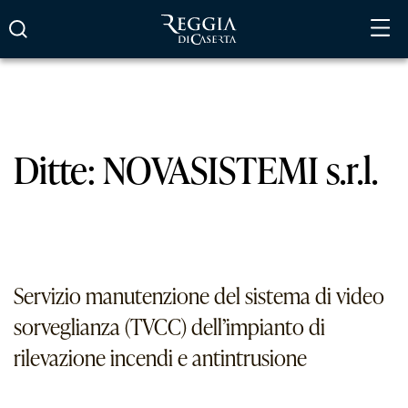
Vai
al
contenuto
Ditte:
NOVASISTEMI s.r.l.
Servizio manutenzione del sistema di video
sorveglianza (TVCC) dell’impianto di
rilevazione incendi e antintrusione