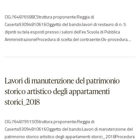
CIG:764876588CStruttura proponente:Reggia di
Caserta93094810616Oggetto del bando:lavori di restauro di n. 5
dipinti su tela esposti presso i saloni dell’ex Scuola di Pubblica
AmministrazioneProcedura di scelta del contraente:04-procedura
negoziata senza previa pubblicazioneImporto di aggiudicazione:€
49083,57Data di effettivo inizio:16/10/2018Data di
ultimazione:14/11/2018Importo delle somme liquidate:2020:
48812.84Anno di riferimento:2018 – 2020Elenco degli operatori
partecipantiAndreozzi Maurizio – ITCBC Conservazione BB.CC….
Lavori di manutenzione del patrimonio
storico artistico degli appartamenti
storici_2018
CIG:7648795150Struttura proponente:Reggia di
Caserta93094810616Oggetto del bando:Lavori di manutenzione del
patrimonio storico artistico degli appartamenti storici_2018Procedura