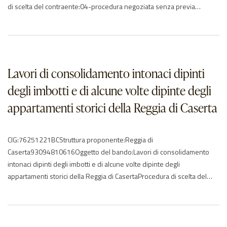
di scelta del contraente:04-procedura negoziata senza previa
pubblicazioneImporto di aggiudicazione:€ 100994,29Data di effettivo
inizio:15/10/2018Data di ultimazione:15/11/2018Importo delle
somme liquidate:2018: 31191.05Anno di riferimento:2018Elenco
degli operatori partecipantiAgena Restauri P.I. 01382630471 –
ITCooperativa Archeologia P.I. 03185890484 – ITcosedo srl p.i.
Lavori di consolidamento intonaci dipinti
02296670611 – ITDE…
degli imbotti e di alcune volte dipinte degli
appartamenti storici della Reggia di Caserta
CIG:76251221BCStruttura proponente:Reggia di
Caserta93094810616Oggetto del bando:Lavori di consolidamento
intonaci dipinti degli imbotti e di alcune volte dipinte degli
appartamenti storici della Reggia di CasertaProcedura di scelta del
contraente:04-procedura negoziata senza previa
pubblicazioneImporto di aggiudicazione:€ 181287,50Data di effettivo
inizio:11/10/2018Data di ultimazione:19/11/2018Importo delle
somme liquidate:2019: 36076.212020: 181241.83Anno di