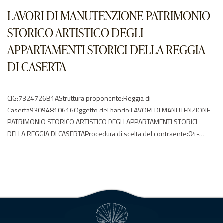
riferimento:2018 – 2019 – 2020Elenco degli operatori
LAVORI DI MANUTENZIONE PATRIMONIO
partecipantiAgena Restauri…
STORICO ARTISTICO DEGLI
APPARTAMENTI STORICI DELLA REGGIA
DI CASERTA
CIG:7324726B1AStruttura proponente:Reggia di
Caserta93094810616Oggetto del bando:LAVORI DI MANUTENZIONE
PATRIMONIO STORICO ARTISTICO DEGLI APPARTAMENTI STORICI
DELLA REGGIA DI CASERTAProcedura di scelta del contraente:04-
procedura negoziata senza previa pubblicazioneImporto di
aggiudicazione:€ 153290,44Data di effettivo inizio:21/12/2017Data
di ultimazione:29/01/2018Importo delle somme liquidate:2018:
92533.782019: 60574.15Anno di riferimento:2017 – 2018 –
2019Elenco degli operatori partecipantiAgena Restauri P.I.
01382630471 – ITCBC Conservazione BB.CC….