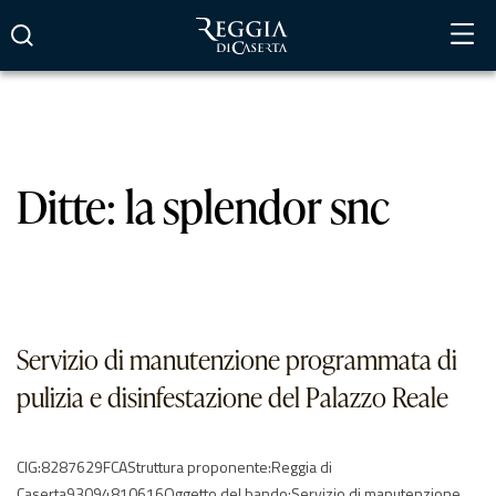
Vai
al
contenuto
Ditte:
la splendor snc
Servizio di manutenzione programmata di
pulizia e disinfestazione del Palazzo Reale
CIG:8287629FCAStruttura proponente:Reggia di
Caserta93094810616Oggetto del bando:Servizio di manutenzione