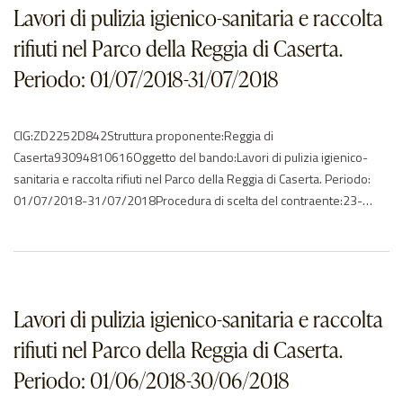
ITElenco degli operatori aggiudicatariNessun aggiudicatario…Caserta –
Lavori di pulizia igienico-sanitaria e raccolta
Reggia – Servizi di…
rifiuti nel Parco della Reggia di Caserta.
Periodo: 01/07/2018-31/07/2018
CIG:ZD2252D842Struttura proponente:Reggia di
Caserta93094810616Oggetto del bando:Lavori di pulizia igienico-
sanitaria e raccolta rifiuti nel Parco della Reggia di Caserta. Periodo:
01/07/2018-31/07/2018Procedura di scelta del contraente:23-
affidamento direttoImporto di aggiudicazione:€ 23302.40Data di
effettivo inizio:01/07/2018Data di ultimazione:31/07/2018Importo
delle somme liquidate:2018: 23302.40Anno di
riferimento:2018Elenco degli operatori partecipantila splendor snc –
ITElenco degli operatori aggiudicatariNessun aggiudicatario…Caserta –
Lavori di pulizia igienico-sanitaria e raccolta
Reggia – Servizi di…
rifiuti nel Parco della Reggia di Caserta.
Periodo: 01/06/2018-30/06/2018