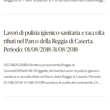
Reggia di CE – Serv. di pulizia I. e S. e raccolta rifiuti Parco della Reggia
di Caserta. Per.: 01/11/2015-31/12/2015.Procedura di scelta del
contraente:23-affidamento direttoImporto di aggiudicazione:€
35445.80Data di effettivo…
Lavori di pulizia igienico-sanitaria e raccolta
rifiuti nel Parco della Reggia di Caserta.
Periodo: 01/08/2018-31/08/2018
CIG:ZA8252D8B4Struttura proponente:Reggia di
Caserta93094810616Oggetto del bando:Lavori di pulizia igienico-
sanitaria e raccolta rifiuti nel Parco della Reggia di Caserta. Periodo:
01/08/2018-31/08/2018Procedura di scelta del contraente:23-
affidamento direttoImporto di aggiudicazione:€ 25062.40Data di
effettivo inizio:01/08/2018Data di ultimazione:31/08/2018Importo
delle somme liquidate:2018: 25062.40Anno di
riferimento:2018Elenco degli operatori partecipantila splendor snc –