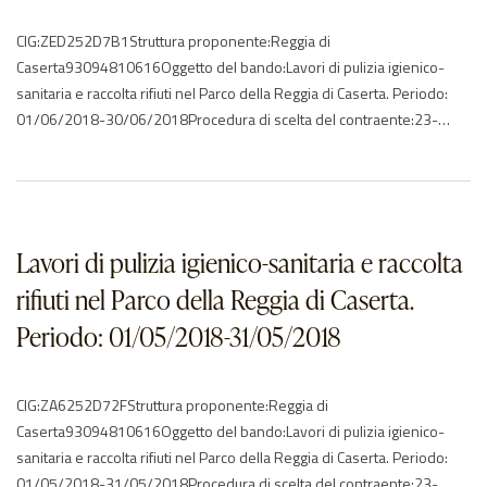
CIG:ZED252D7B1Struttura proponente:Reggia di
Caserta93094810616Oggetto del bando:Lavori di pulizia igienico-
sanitaria e raccolta rifiuti nel Parco della Reggia di Caserta. Periodo:
01/06/2018-30/06/2018Procedura di scelta del contraente:23-
affidamento direttoImporto di aggiudicazione:€ 23724.80Data di
effettivo inizio:01/06/2018Data di ultimazione:30/06/2018Importo
delle somme liquidate:2018: 23724.80Anno di
riferimento:2018Elenco degli operatori partecipantila splendor snc –
ITElenco degli operatori aggiudicatariNessun aggiudicatario…Caserta –
Lavori di pulizia igienico-sanitaria e raccolta
Reggia – Servizi di…
rifiuti nel Parco della Reggia di Caserta.
Periodo: 01/05/2018-31/05/2018
CIG:ZA6252D72FStruttura proponente:Reggia di
Caserta93094810616Oggetto del bando:Lavori di pulizia igienico-
sanitaria e raccolta rifiuti nel Parco della Reggia di Caserta. Periodo:
01/05/2018-31/05/2018Procedura di scelta del contraente:23-