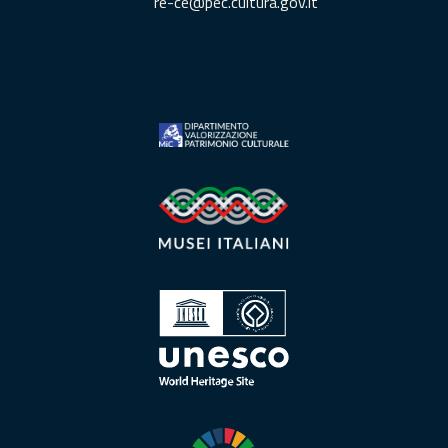
re-ce@pec.cultura.gov.it