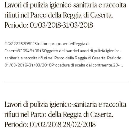
ITElenco degli operatori aggiudicatariNessun aggiudicatario…Caserta –
Lavori di pulizia igienico-sanitaria e raccolta
Reggia – Servizi di…
rifiuti nel Parco della Reggia di Caserta.
Periodo: 01/03/2018-31/03/2018
CIG:Z22252D5ECStruttura proponente:Reggia di
Caserta93094810616Oggetto del bando:Lavori di pulizia igienico-
sanitaria e raccolta rifiuti nel Parco della Reggia di Caserta. Periodo:
01/03/2018-31/03/2018Procedura di scelta del contraente:23-
affidamento direttoImporto di aggiudicazione:€ 22281.60Data di
effettivo inizio:01/03/2018Data di ultimazione:31/03/2018Importo
delle somme liquidate:2018: 22281.60Anno di
riferimento:2018Elenco degli operatori partecipantila splendor snc –
ITElenco degli operatori aggiudicatariNessun aggiudicatario…Caserta –
Lavori di pulizia igienico-sanitaria e raccolta
Reggia – Servizi di…
rifiuti nel Parco della Reggia di Caserta.
Periodo: 01/02/2018-28/02/2018