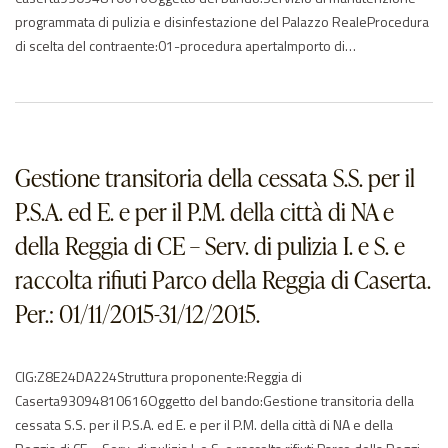
programmata di pulizia e disinfestazione del Palazzo RealeProcedura
di scelta del contraente:01-procedura apertaImporto di
aggiudicazione:€ € 974668.19 oltre gli oneri per la sicurezza di €
34174.89 IVA esclusaData di effettivo inizio:28/05/2020Data di
ultimazione:02/07/2020Importo delle somme liquidate:Anno di
riferimento:2020Elenco degli operatori partecipantiCNS scarl –
ITGRUPPO SIASS SRL UNIPERSONALE…
Gestione transitoria della cessata S.S. per il
P.S.A. ed E. e per il P.M. della città di NA e
della Reggia di CE – Serv. di pulizia I. e S. e
raccolta rifiuti Parco della Reggia di Caserta.
Per.: 01/11/2015-31/12/2015.
CIG:Z8E24DA224Struttura proponente:Reggia di
Caserta93094810616Oggetto del bando:Gestione transitoria della
cessata S.S. per il P.S.A. ed E. e per il P.M. della città di NA e della