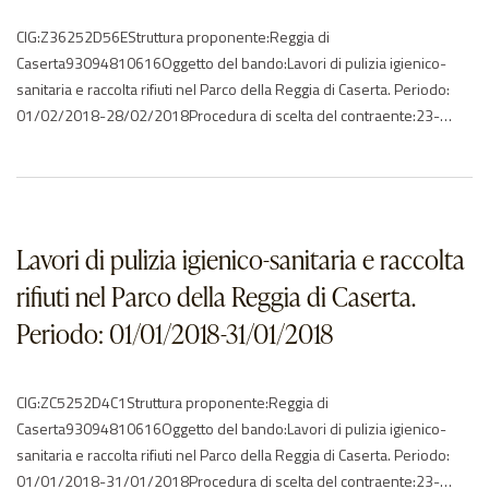
CIG:Z36252D56EStruttura proponente:Reggia di
Caserta93094810616Oggetto del bando:Lavori di pulizia igienico-
sanitaria e raccolta rifiuti nel Parco della Reggia di Caserta. Periodo:
01/02/2018-28/02/2018Procedura di scelta del contraente:23-
affidamento direttoImporto di aggiudicazione:€ 18480.00Data di
effettivo inizio:01/02/2018Data di ultimazione:28/02/2018Importo
delle somme liquidate:2018: 18480.00Anno di
riferimento:2018Elenco degli operatori partecipantila splendor snc –
ITElenco degli operatori aggiudicatariNessun aggiudicatario…Caserta –
Lavori di pulizia igienico-sanitaria e raccolta
Reggia – Servizi di…
rifiuti nel Parco della Reggia di Caserta.
Periodo: 01/01/2018-31/01/2018
CIG:ZC5252D4C1Struttura proponente:Reggia di
Caserta93094810616Oggetto del bando:Lavori di pulizia igienico-
sanitaria e raccolta rifiuti nel Parco della Reggia di Caserta. Periodo:
01/01/2018-31/01/2018Procedura di scelta del contraente:23-