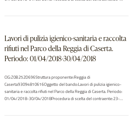
affidamento direttoImporto di aggiudicazione:€ 24604.80Data di
effettivo inizio:01/05/2018Data di ultimazione:31/05/2018Importo
delle somme liquidate:2018: 24604.80Anno di
riferimento:2018Elenco degli operatori partecipantila splendor snc –
ITElenco degli operatori aggiudicatariNessun aggiudicatario…Caserta –
Lavori di pulizia igienico-sanitaria e raccolta
Reggia – Servizi di…
rifiuti nel Parco della Reggia di Caserta.
Periodo: 01/04/2018-30/04/2018
CIG:Z0B252D696Struttura proponente:Reggia di
Caserta93094810616Oggetto del bando:Lavori di pulizia igienico-
sanitaria e raccolta rifiuti nel Parco della Reggia di Caserta. Periodo:
01/04/2018-30/04/2018Procedura di scelta del contraente:23-
affidamento direttoImporto di aggiudicazione:€ 27174.40Data di
effettivo inizio:01/04/2018Data di ultimazione:30/04/2018Importo
delle somme liquidate:2018: 27174.40Anno di
riferimento:2018Elenco degli operatori partecipantila splendor snc –