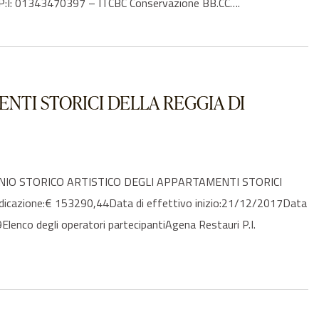
 P:I: 01343470397 – ITCBC Conservazione BB.CC….
NTI STORICI DELLA REGGIA DI
MONIO STORICO ARTISTICO DEGLI APPARTAMENTI STORICI
udicazione:€ 153290,44Data di effettivo inizio:21/12/2017Data
nco degli operatori partecipantiAgena Restauri P.I.