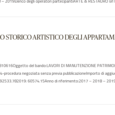
8 – 2019Elenco degli operatori partecipantiARTE & RESTAURO srl
 STORICO ARTISTICO DEGLI APPARTAME
3094810616Oggetto del bando:LAVORI DI MANUTENZIONE PATRI
-procedura negoziata senza previa pubblicazioneImporto di aggi
92533.782019: 60574.15Anno di riferimento:2017 – 2018 – 2019Ele