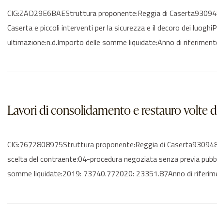
CIG:ZAD29E6BAEStruttura proponente:Reggia di Caserta930948106
Caserta e piccoli interventi per la sicurezza e il decoro dei luo
ultimazione:n.d.Importo delle somme liquidate:Anno di riferimen
Lavori di consolidamento e restauro volte di
CIG:7672808975Struttura proponente:Reggia di Caserta930948106
scelta del contraente:04-procedura negoziata senza previa pub
somme liquidate:2019: 73740.772020: 23351.87Anno di riferime