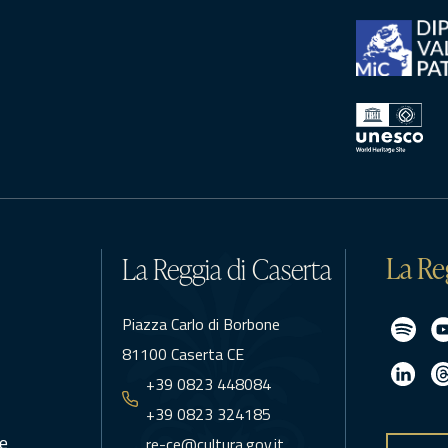
La Re
La Reggia di Caserta
Piazza Carlo di Borbone
81100 Caserta CE
+39 0823 448084
+39 0823 324185
e
re-ce@cultura.gov.it