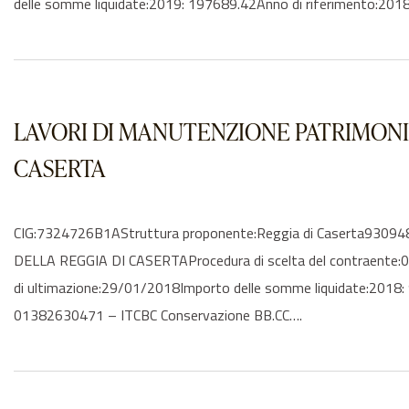
delle somme liquidate:2019: 197689.42Anno di riferimento:201
LAVORI DI MANUTENZIONE PATRIMONIO
CASERTA
CIG:7324726B1AStruttura proponente:Reggia di Caserta9
DELLA REGGIA DI CASERTAProcedura di scelta del contraente:04
di ultimazione:29/01/2018Importo delle somme liquidate:2018: 
01382630471 – ITCBC Conservazione BB.CC….