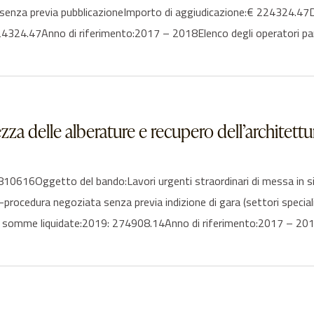
 senza previa pubblicazioneImporto di aggiudicazione:€ 224324.47
324.47Anno di riferimento:2017 – 2018Elenco degli operatori par
ezza delle alberature e recupero dell’architett
6Oggetto del bando:Lavori urgenti straordinari di messa in sicure
6-procedura negoziata senza previa indizione di gara (settori speci
 somme liquidate:2019: 274908.14Anno di riferimento:2017 – 201