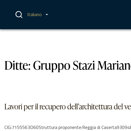
Vai
al
contenuto
Italiano
Ditte:
Gruppo Stazi Mariano 
Lavori per il recupero dell’architettura del 
CIG:7155563D60Struttura proponente:Reggia di Caserta9309481061