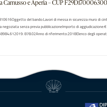
ta via Camusso e Aperia – CUP F29D1700063
10616Oggetto del bando:Lavori di messa in sicurezza muro di c
 negoziata senza previa pubblicazioneImporto di aggiudicazione:
58984.612019: 878.02Anno di riferimento:2018Elenco degli oper