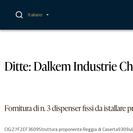
Vai
al
contenuto
Italiano
Ditte:
Dalkem Industrie Chi
Fornitura di n. 3 dispenser fissi da istallare
CIG:Z7F2EF3609Struttura proponente:Reggia di Caserta93094810616