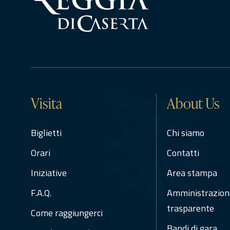
Visita
About Us
Biglietti
Chi siamo
Orari
Contatti
Iniziative
Area stampa
F.A.Q.
Amministrazion
trasparente
Come raggiungerci
Bandi di gara