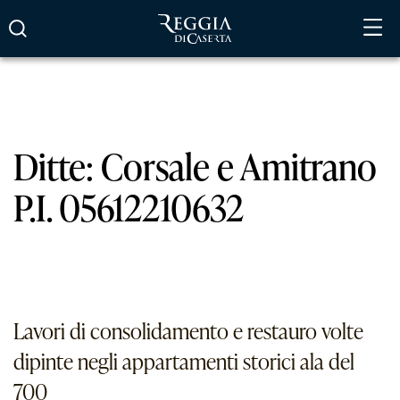
Vai
al
contenuto
Ditte:
Corsale e Amitrano
P.I. 05612210632
Lavori di consolidamento e restauro volte
dipinte negli appartamenti storici ala del
700