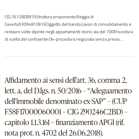
CIG:7672808975Struttura proponente:Reggia di
Caserta93094810616Oggetto del bando:Lavori di consolidamento e
restauro volte dipinte negli appartamenti storici ala del 700Procedura
di scelta del contraente:04-procedura negoziata senza previa
pubblicazioneImporto di aggiudicazione:€ 97146,01Data di effettivo
inizio:30/10/2018Data di ultimazione:30/11/2018Importo delle
somme liquidate:2019: 73740.772020: 23351.87Anno di
riferimento:2018 – 2019 – 2020Elenco degli operatori
partecipantiAndreozzi Maurizio – ITARTE & RESTAURO srl P:I:…
Affidamento ai sensi dell’art. 36, comma 2,
lett. a, del D.lgs. n. 50/2016 – “Adeguamento
dell’immobile denominato ex-SAP” – (CUP
F58F17000060001 – CIG Z90246C2BD) –
capitolo 1.1.3.161 – finanziamento APGI (rif.
nota prot. n. 4702 del 26.06.2018).