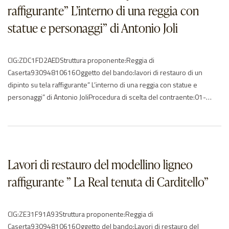
raffigurante” L’interno di una reggia con
statue e personaggi” di Antonio Joli
CIG:ZDC1FD2AEDStruttura proponente:Reggia di
Caserta93094810616Oggetto del bando:lavori di restauro di un
dipinto su tela raffigurante” L’interno di una reggia con statue e
personaggi” di Antonio JoliProcedura di scelta del contraente:01-
procedura apertaImporto di aggiudicazione:€ 5556.60Data di effettivo
inizio:28/09/2017Data di ultimazione:27/10/2017Importo delle
somme liquidate:Anno di riferimento:2017 – 2018Elenco degli
operatori partecipantiAgena Restauri P.I. 01382630471 – ITAndreozzi
Maurizio -…
Lavori di restauro del modellino ligneo
raffigurante ” La Real tenuta di Carditello”
CIG:ZE31F91A93Struttura proponente:Reggia di
Caserta93094810616Oggetto del bando:Lavori di restauro del