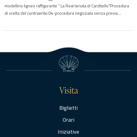
modellino ligneo raffigurante ” La Real tenuta di Carditello”Procedura
di scelta del contraente:04-procedura negoziata senza previa
pubblicazioneImporto di aggiudicazione:€ 12212.66Data di effettivo
inizio:27/09/2017Data di ultimazione:26/10/2017Importo delle
somme liquidate:2019: 12212.66Anno di riferimento:2017 –
2018Elenco degli operatori partecipantiAgena Restauri P.I.
01382630471 – ITAndreozzi Maurizio – ITAnna Arcudi P.I….
Visita
Biglietti
Orari
Iniziative