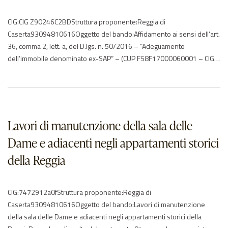
CIG:CIG Z90246C2BDStruttura proponente:Reggia di
Caserta93094810616Oggetto del bando:Affidamento ai sensi dell’art.
36, comma 2, lett. a, del D.lgs. n. 50/2016 – “Adeguamento
dell’immobile denominato ex-SAP” – (CUP F58F17000060001 – CIG
Z90246C2BD) – capitolo 1.1.3.161 – finanziamento APGI (rif. nota
prot. n. 4702 del 26.06.2018).Procedura di scelta del contraente:04-
procedura negoziata senza previa pubblicazioneImporto di
aggiudicazione:€ 25715,46Data di…
Lavori di manutenzione della sala delle
Dame e adiacenti negli appartamenti storici
della Reggia
CIG:7472912a0fStruttura proponente:Reggia di
Caserta93094810616Oggetto del bando:Lavori di manutenzione
della sala delle Dame e adiacenti negli appartamenti storici della