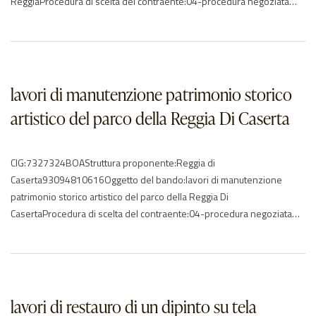
ReggiaProcedura di scelta del contraente:04-procedura negoziata
senza previa pubblicazioneImporto di aggiudicazione:€
169402,90Data di effettivo inizio:14/05/2018Data di
ultimazione:11/06/2018Importo delle somme liquidate:2019:
197689.42Anno di riferimento:2018 – 2019Elenco degli operatori
partecipantiARTE & RESTAURO srl P:I: 01343470397 – ITCBC
lavori di manutenzione patrimonio storico
Conservazione BB.CC….
artistico del parco della Reggia Di Caserta
CIG:7327324BOAStruttura proponente:Reggia di
Caserta93094810616Oggetto del bando:lavori di manutenzione
patrimonio storico artistico del parco della Reggia Di
CasertaProcedura di scelta del contraente:04-procedura negoziata
senza previa pubblicazioneImporto di aggiudicazione:€ 0.00Data di
effettivo inizio:28/01/2018Data di ultimazione:29/01/2018Importo
delle somme liquidate:2019: 38044.87Anno di riferimento:2017 –
2018Elenco degli operatori partecipantiAndreozzi Maurizio – ITARTE
& RESTAURO srl P:I: 01343470397 – ITChristian Seghetta…
lavori di restauro di un dipinto su tela