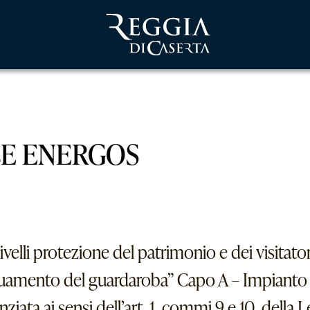
LE ENERGOS
ivelli protezione del patrimonio e dei visitato
guamento del guardaroba” Capo A – Impianto 
ata ai sensi dell’art, 1, commi 9 e 10, della