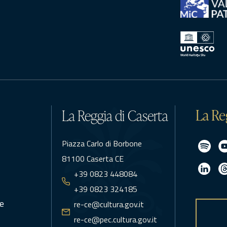
La Re
La Reggia di Caserta
Piazza Carlo di Borbone
81100 Caserta CE
+39 0823 448084
+39 0823 324185
e
re-ce@cultura.gov.it
re-ce@pec.cultura.gov.it