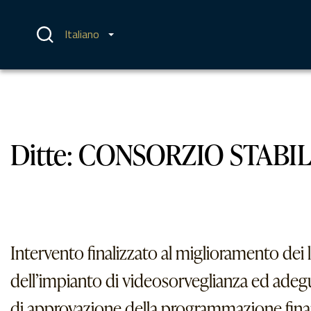
Vai
al
contenuto
Italiano
Ditte:
CONSORZIO STABI
Intervento finalizzato al miglioramento dei l
dell’impianto di videosorveglianza ed ade
di approvazione della programmazione finanzi