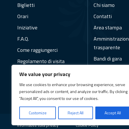
Biglietti
Chi siamo
Orari
Contatti
Iniziative
Area stampa
F.A.Q.
Amministrazion
trasparente
Come raggiungerci
Bandi di gara
Regolamento di visita
Regolamenti
We value your privacy
Social Media Pol
We use cookies to enhance your browsing experience, serve
personalized ads or content, and analyze our traffic. By clicking
Newsletter
"Accept All", you consent to our use of cookies.
Customize
Reject All
Accept All
Informativa sulla privacy
Cookie Policy