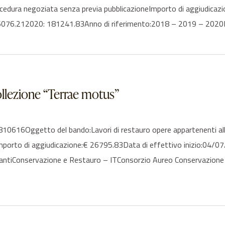
rocedura negoziata senza previa pubblicazioneImporto di aggiudica
6076.212020: 181241.83Anno di riferimento:2018 – 2019 – 2020El
collezione “Terrae motus”
16Oggetto del bando:Lavori di restauro opere appartenenti alla 
Importo di aggiudicazione:€ 26795.83Data di effettivo inizio:04
ecipantiConservazione e Restauro – ITConsorzio Aureo Conservazion