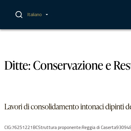
Vai
al
contenuto
Italiano
Ditte:
Conservazione e Res
Lavori di consolidamento intonaci dipinti de
CIG:76251221BCStruttura proponente:Reggia di Caserta9309481061