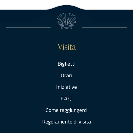
somme liquidate:2018: 159580.032019: 15899.90Anno di
riferimento:2017 – 2018 – 2019Elenco degli operatori
partecipantiAscione di…
Visita
Biglietti
Orari
Iniziative
F.A.Q.
Come raggiungerci
Regolamento di visita