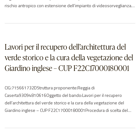
rischio antropico con estensione dell’impianto di videosorveglianza
ed adeguamento del guardaroba” Capo A – Impianto
videosorveglianza – finanziato con Decreto di approvazione della
programmazione finanziata ai sensi dell’art, 1, commi 9 e 10, della
Legge 23 dicembre…
Lavori per il recupero dell’architettura del
verde storico e la cura della vegetazione del
Giardino inglese – CUP F22C17000180001
CIG:715661732DStruttura proponente:Reggia di
Caserta93094810616Oggetto del bando:Lavori per il recupero
dell’architettura del verde storico e la cura della vegetazione del
Giardino inglese – CUP F22C17000180001Procedura di scelta del
contraente:04-procedura negoziata senza previa
pubblicazioneImporto di aggiudicazione:€ 159580.04Data di effettivo
inizio:02/08/2017Data di ultimazione:25/08/2017Importo delle