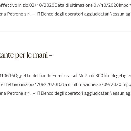
 effettivo inizio:02/10/2020Data di ultimazione:07/10/2020Impor
eria Petrone s.r.l. – ITElenco degli operatori aggiudicatariNessun a
zzante per le mani –
6Oggetto del bando:Fornitura sul MePa di 300 litri di gel igieni
i effettivo inizio:31/08/2020Data di ultimazione:23/09/2020Impo
ria Petrone s.r.l. – ITElenco degli operatori aggiudicatariNessun ag