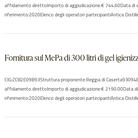
affidamento direttoImporto di aggiudicazione:€ 744.60Data di
riferimento:2020Elenco degli operatori partecipantiAntica Distill
Fornitura sul MePa di 300 litri di gel igieni
CIG:ZC82E09B93Struttura proponente:Reggia di Caserta9309481061
affidamento direttoImporto di aggiudicazione:€ 2190.00Data d
riferimento:2020Elenco degli operatori partecipantiAntica Distille