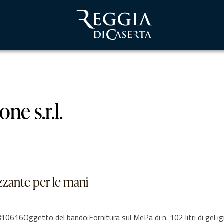
ne s.r.l.
nizzante per le mani
6Oggetto del bando:Fornitura sul MePa di n. 102 litri di gel igie