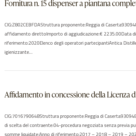
Fornitura n. 15 dispenser a piantana complet
CIG:Z802CEBFDAStruttura proponente:Reggia di Caserta930948106
affidamento direttoImporto di aggiudicazione:€ 2235.00Data d
riferimento:2020Elenco degli operatori partecipantiAntica Distill
igienizzante…
Affidamento in concessione della Licenza d
CIG:7016790648Struttura proponente:Reggia di Caserta9309481
di scelta del contraente:04-procedura negoziata senza previa 
somme liquidate:Anno di riferimento:2017 – 2018 – 2019 – 2020 –