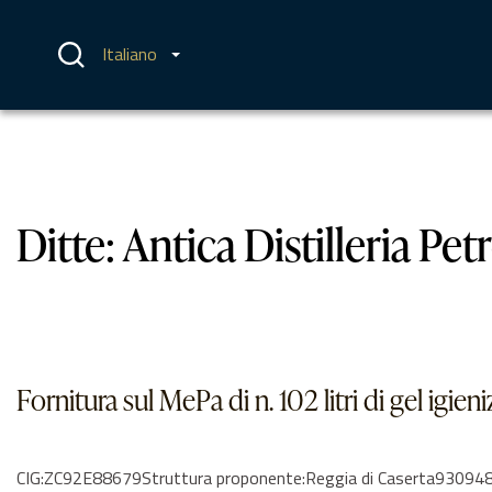
Vai
al
contenuto
Italiano
Ditte:
Antica Distilleria Petro
Fornitura sul MePa di n. 102 litri di gel igie
CIG:ZC92E88679Struttura proponente:Reggia di Caserta9309481061