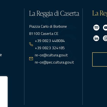
La Re
La Reggia di Caserta
Piazza Carlo di Borbone
81100 Caserta CE
+39 0823 448084
+39 0823 324185
e
re-ce@cultura.gov.it
re-ce@pec.cultura.gov.it
icy