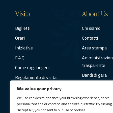
Visita
About Us
Biglietti
Chi siamo
Orari
Contatti
Iniziative
Area stampa
F.A.Q.
Amministrazion
trasparente
Come raggiungerci
Bandi di gara
Regolamento di visita
Regolamenti
We value your privacy
Social Media Pol
We use cookies to enhance your browsing experience, serve
personalized ads or content, and analyze our traffic. By clicking
Newsletter
"Accept All", you consent to our use of cookies.