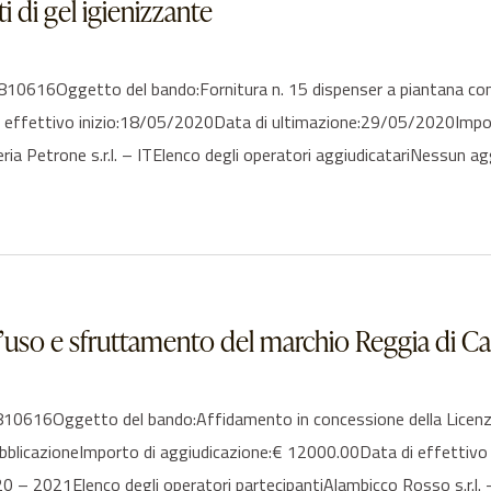
i di gel igienizzante
16Oggetto del bando:Fornitura n. 15 dispenser a piantana comple
i effettivo inizio:18/05/2020Data di ultimazione:29/05/2020Impo
eria Petrone s.r.l. – ITElenco degli operatori aggiudicatariNessun a
’uso e sfruttamento del marchio Reggia di Ca
0616Oggetto del bando:Affidamento in concessione della Licenza
pubblicazioneImporto di aggiudicazione:€ 12000.00Data di effettiv
 2021Elenco degli operatori partecipantiAlambicco Rosso s.r.l. – 