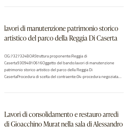
49083,57Data di effettivo inizio:16/10/2018Data di
ultimazione:14/11/2018Importo delle somme liquidate:2020:
48812.84Anno di riferimento:2018 – 2020Elenco degli operatori
partecipantiAndreozzi Maurizio – ITCBC Conservazione BB.CC….
lavori di manutenzione patrimonio storico
artistico del parco della Reggia Di Caserta
CIG:7327324BOAStruttura proponente:Reggia di
Caserta93094810616Oggetto del bando:lavori di manutenzione
patrimonio storico artistico del parco della Reggia Di
CasertaProcedura di scelta del contraente:04-procedura negoziata
senza previa pubblicazioneImporto di aggiudicazione:€ 0.00Data di
effettivo inizio:28/01/2018Data di ultimazione:29/01/2018Importo
delle somme liquidate:2019: 38044.87Anno di riferimento:2017 –
2018Elenco degli operatori partecipantiAndreozzi Maurizio – ITARTE
& RESTAURO srl P:I: 01343470397 – ITChristian Seghetta…
Lavori di consolidamento e restauro arredi
di Gioacchino Murat nella sala di Alessandro