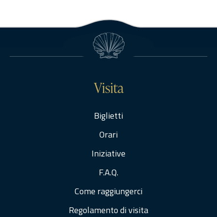
somme liquidate:2019: 12212.66Anno di riferimento:2017 –
2018Elenco degli operatori partecipantiAgena Restauri P.I.
01382630471 – ITAndreozzi Maurizio – ITAnna Arcudi P.I….
Visita
Biglietti
Orari
Iniziative
F.A.Q.
Come raggiungerci
Regolamento di visita