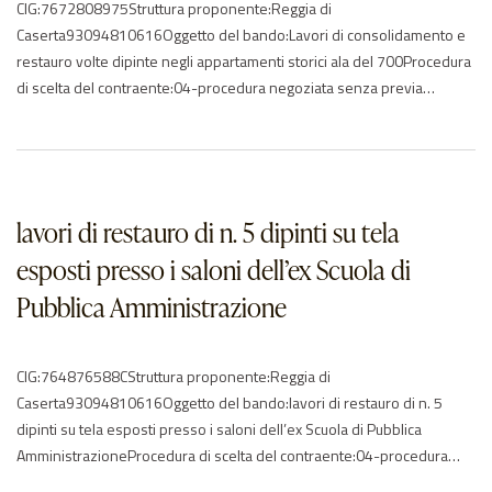
CIG:7672808975Struttura proponente:Reggia di
Caserta93094810616Oggetto del bando:Lavori di consolidamento e
restauro volte dipinte negli appartamenti storici ala del 700Procedura
di scelta del contraente:04-procedura negoziata senza previa
pubblicazioneImporto di aggiudicazione:€ 97146,01Data di effettivo
inizio:30/10/2018Data di ultimazione:30/11/2018Importo delle
somme liquidate:2019: 73740.772020: 23351.87Anno di
riferimento:2018 – 2019 – 2020Elenco degli operatori
partecipantiAndreozzi Maurizio – ITARTE & RESTAURO srl P:I:…
lavori di restauro di n. 5 dipinti su tela
esposti presso i saloni dell’ex Scuola di
Pubblica Amministrazione
CIG:764876588CStruttura proponente:Reggia di
Caserta93094810616Oggetto del bando:lavori di restauro di n. 5
dipinti su tela esposti presso i saloni dell’ex Scuola di Pubblica
AmministrazioneProcedura di scelta del contraente:04-procedura
negoziata senza previa pubblicazioneImporto di aggiudicazione:€