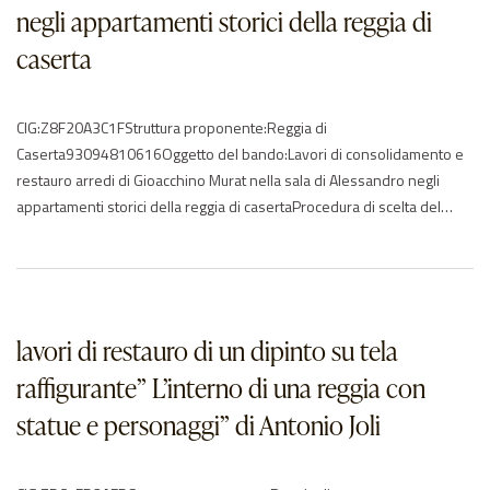
negli appartamenti storici della reggia di
caserta
CIG:Z8F20A3C1FStruttura proponente:Reggia di
Caserta93094810616Oggetto del bando:Lavori di consolidamento e
restauro arredi di Gioacchino Murat nella sala di Alessandro negli
appartamenti storici della reggia di casertaProcedura di scelta del
contraente:04-procedura negoziata senza previa
pubblicazioneImporto di aggiudicazione:€ 24925,37Data di effettivo
inizio:03/01/2018Data di ultimazione:31/01/2018Importo delle
somme liquidate:2018: 10600.03Anno di riferimento:2017 –
2018Elenco degli operatori partecipantiAndreozzi Maurizio – ITCBC…
lavori di restauro di un dipinto su tela
raffigurante” L’interno di una reggia con
statue e personaggi” di Antonio Joli