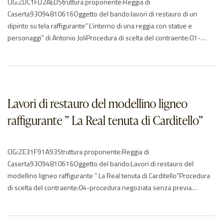
CIG:ZDC1FD2AEDStruttura proponente:Reggia di
Caserta93094810616Oggetto del bando:lavori di restauro di un
dipinto su tela raffigurante” L’interno di una reggia con statue e
personaggi” di Antonio JoliProcedura di scelta del contraente:01-
procedura apertaImporto di aggiudicazione:€ 5556.60Data di effettivo
inizio:28/09/2017Data di ultimazione:27/10/2017Importo delle
somme liquidate:Anno di riferimento:2017 – 2018Elenco degli
operatori partecipantiAgena Restauri P.I. 01382630471 – ITAndreozzi
Maurizio -…
Lavori di restauro del modellino ligneo
raffigurante ” La Real tenuta di Carditello”
CIG:ZE31F91A93Struttura proponente:Reggia di
Caserta93094810616Oggetto del bando:Lavori di restauro del
modellino ligneo raffigurante ” La Real tenuta di Carditello”Procedura
di scelta del contraente:04-procedura negoziata senza previa
pubblicazioneImporto di aggiudicazione:€ 12212.66Data di effettivo
inizio:27/09/2017Data di ultimazione:26/10/2017Importo delle