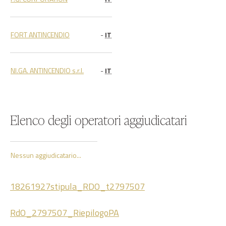
FORT ANTINCENDIO
-
IT
NI.GA. ANTINCENDIO s.r.l.
-
IT
Elenco degli operatori aggiudicatari
Nessun aggiudicatario...
18261927stipula_RDO_t2797507
RdO_2797507_RiepilogoPA