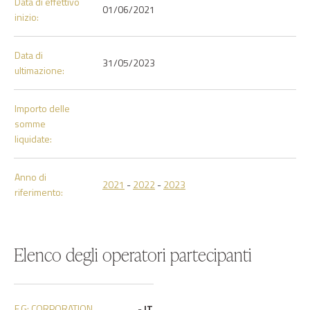
Data di effettivo
01/06/2021
inizio:
Data di
31/05/2023
ultimazione:
Importo delle
somme
liquidate:
Anno di
2021
-
2022
-
2023
riferimento:
Elenco degli operatori partecipanti
F.G: CORPORATION
-
IT