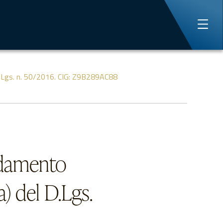
 D.Lgs. n. 50/2016. CIG: Z9B289AC88
idamento
a) del D.Lgs.