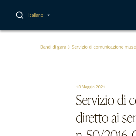
Vai
al
contenuto
Italiano
Bandi di gara
Servizio di comunicazione musea
18 Maggio 2021
Servizio di
diretto ai se
n. 50/2016.