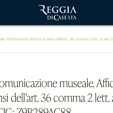
le. Affidamento diretto ai sensi dell’art. 36 comma 2 lett. a) del
 comunicazione museale. Aff
nsi dell’art. 36 comma 2 lett. 
 CIG: Z9B289AC88