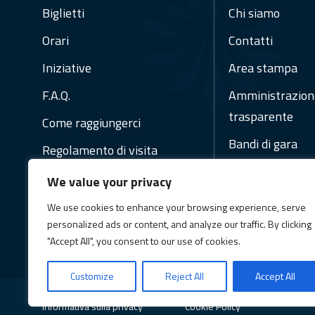
Biglietti
Chi siamo
Orari
Contatti
Iniziative
Area stampa
F.A.Q.
Amministrazion
trasparente
Come raggiungerci
Bandi di gara
Regolamento di visita
Regolamenti
We value your privacy
Social Media Pol
We use cookies to enhance your browsing experience, serve
Newsletter
personalized ads or content, and analyze our traffic. By clicking
"Accept All", you consent to our use of cookies.
Customize
Reject All
Accept All
Informativa sulla privacy
Cookie Policy