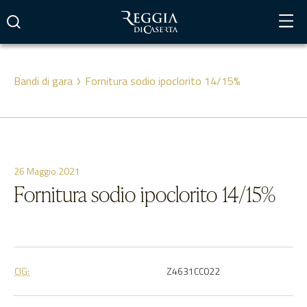
Vai
al
contenuto
Bandi di gara
Fornitura sodio ipoclorito 14/15%
26 Maggio 2021
Fornitura sodio ipoclorito 14/15%
CIG:
Z4631CC022