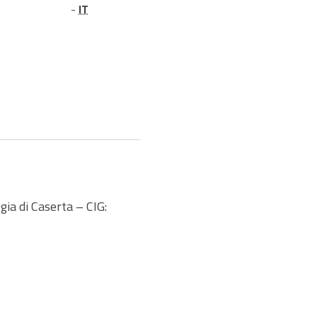
-
IT
ia di Caserta – CIG: