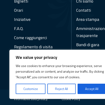
Biglietti
Chi siamo
Orari
Contatti
Iniziative
Area stampa
F.A.Q.
Amministrazion
trasparente
Come raggiungerci
Bandi di gara
Regolamento di visita
Regolamenti
We value your privacy
Social Media Pol
We use cookies to enhance your browsing experience, serve
Newsletter
personalized ads or content, and analyze our traffic. By clicking
"Accept All", you consent to our use of cookies.
Customize
Reject All
Accept All
Informativa sulla privacy
Cookie Policy