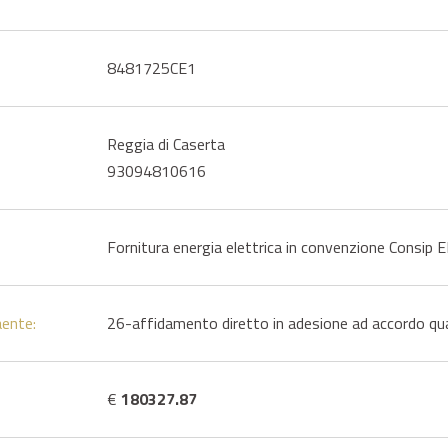
8481725CE1
Reggia di Caserta
93094810616
Fornitura energia elettrica in convenzione Consip 
aente:
26-affidamento diretto in adesione ad accordo q
€
180327.87