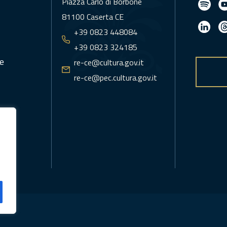
Piazza Carlo di Borbone
81100 Caserta CE
+39 0823 448084
+39 0823 324185
e
re-ce@cultura.gov.it
re-ce@pec.cultura.gov.it
icy