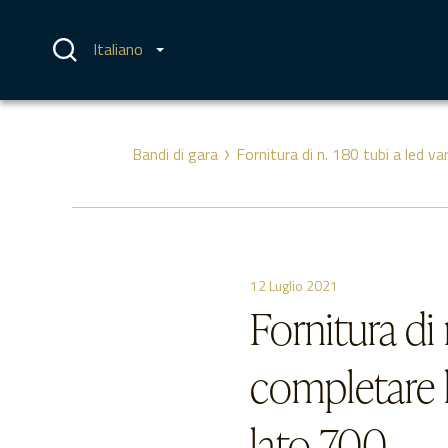
Vai
al
contenuto
Italiano
Bandi di gara
Fornitura di n. 180 tubi a led v
12 Luglio 2021
Fornitura di 
completare 
lato 700