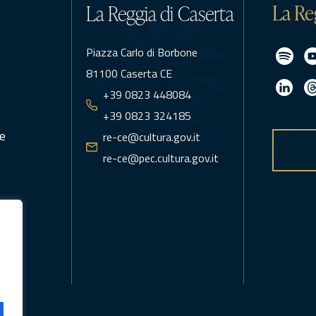
La Re
La Reggia di Caserta
Piazza Carlo di Borbone
81100 Caserta CE
+39 0823 448084
+39 0823 324185
e
re-ce@cultura.gov.it
re-ce@pec.cultura.gov.it
icy