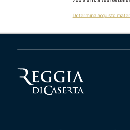
700 e di n. 3 tubi estend
Determina acquisto materi