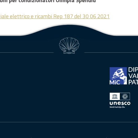
ibili per condizionatori Olimpia Spendid
ale elettrico e ricambi Rep 187 del 30 06 2021