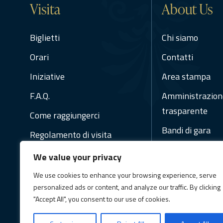
Visita
About Us
Biglietti
Chi siamo
Orari
Contatti
Iniziative
Area stampa
F.A.Q.
Amministrazion
trasparente
Come raggiungerci
Bandi di gara
Regolamento di visita
Regolamenti
We value your privacy
Social Media Pol
We use cookies to enhance your browsing experience, serve
Newsletter
personalized ads or content, and analyze our traffic. By clicking
"Accept All", you consent to our use of cookies.