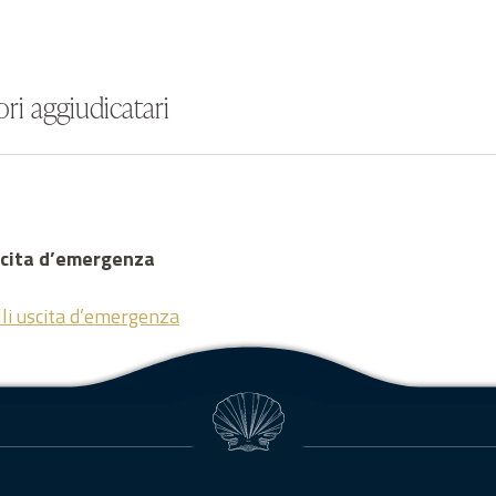
ri aggiudicatari
uscita d’emergenza
li uscita d’emergenza