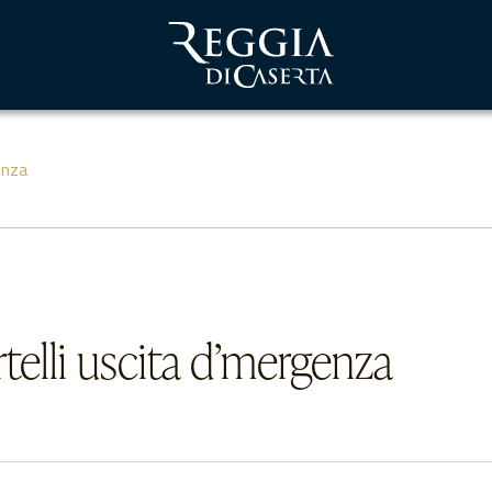
enza
rtelli uscita d’mergenza