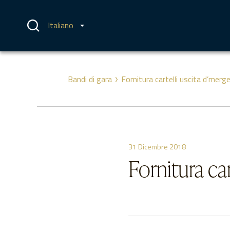
Vai
al
contenuto
Italiano
Bandi di gara
Fornitura cartelli uscita d’merg
31 Dicembre 2018
Fornitura ca