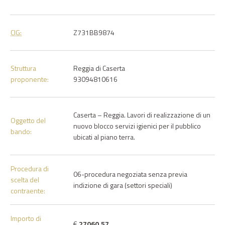
CIG:
Z731BB9874
Struttura
Reggia di Caserta
proponente:
93094810616
Caserta – Reggia. Lavori di realizzazione di un
Oggetto del
nuovo blocco servizi igienici per il pubblico
bando:
ubicati al piano terra.
Procedura di
06-procedura negoziata senza previa
scelta del
indizione di gara (settori speciali)
contraente:
Importo di
€
27060.57