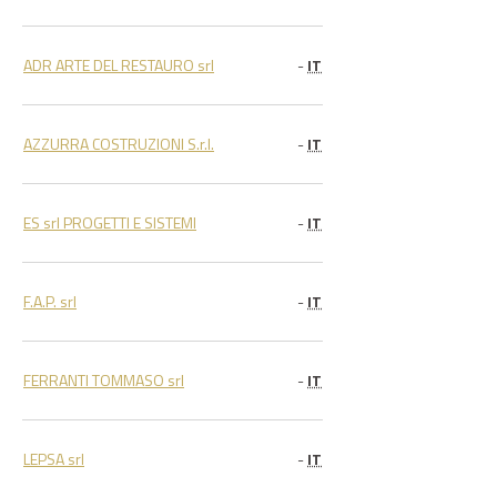
ADR ARTE DEL RESTAURO srl
-
IT
AZZURRA COSTRUZIONI S.r.l.
-
IT
ES srl PROGETTI E SISTEMI
-
IT
F.A.P. srl
-
IT
FERRANTI TOMMASO srl
-
IT
LEPSA srl
-
IT