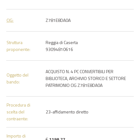
CIG:
Z781E8DA0A
Struttura
Reggia di Caserta
proponente:
93094810616
ACQUISTO N. 4 PC CONVERTIBILI PER
Oggetto del
BIBLIOTECA, ARCHIVIO STORICO E SETTORE
bando:
PATRIMONIO CIG Z781E8DA0A
Procedura di
scelta del
23-affidamento diretto
contraente:
Importo di
€
1198.77