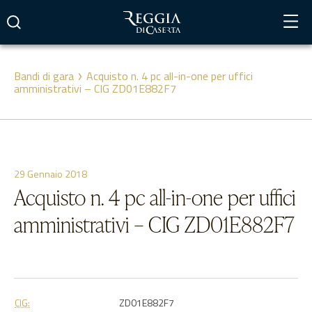
Vai
al
contenuto
Bandi di gara
Acquisto n. 4 pc all-in-one per uffici
amministrativi – CIG ZD01E882F7
29 Gennaio 2018
Acquisto n. 4 pc all-in-one per uffici
amministrativi – CIG ZD01E882F7
CIG:
ZD01E882F7