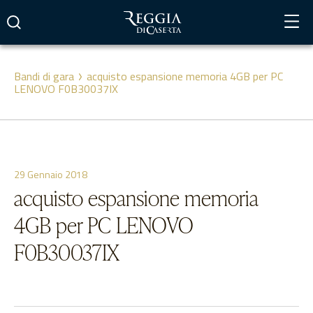
Vai
al
contenuto
Bandi di gara
acquisto espansione memoria 4GB per PC
LENOVO F0B30037IX
29 Gennaio 2018
acquisto espansione memoria
4GB per PC LENOVO
F0B30037IX