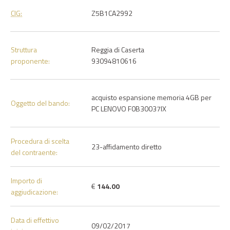
CIG:
Z5B1CA2992
Struttura
Reggia di Caserta
proponente:
93094810616
acquisto espansione memoria 4GB per
Oggetto del bando:
PC LENOVO F0B30037IX
Procedura di scelta
23-affidamento diretto
del contraente:
Importo di
€
144.00
aggiudicazione:
Data di effettivo
09/02/2017