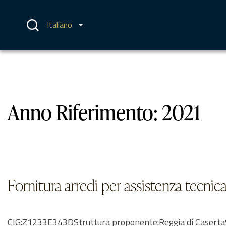
Vai
al
contenuto
Italiano
Anno Riferimento:
2021
Fornitura arredi per assistenza tecnic
CIG:Z1233E343DStruttura proponente:Reggia di Caserta93