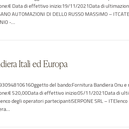
one:€ Data di effettivo inizio:19/11/2021Data di ultimazi
ntiBASSANO AUTOMAZIONI DI DELLO RUSSO MASSIMO – ITC
NIO -…
diera Itali ed Europa
094810616Oggetto del bando:Fornitura Bandiera Onu e n. 2
ione:€ 520,00Data di effettivo inizio:05/11/2021Data di 
enco degli operatori partecipantiSERPONE SRL – ITElenco d
tera…