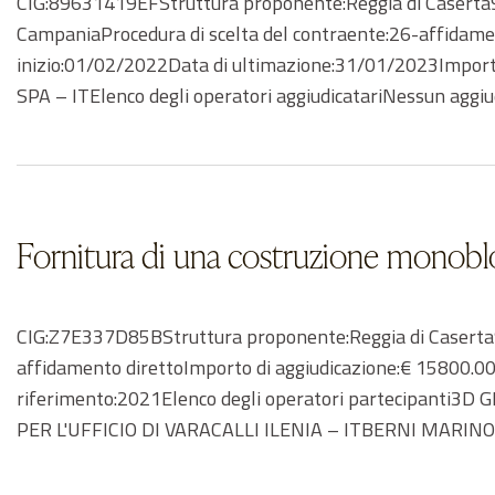
CIG:89631419EFStruttura proponente:Reggia di Caserta9
CampaniaProcedura di scelta del contraente:26-affidamen
inizio:01/02/2022Data di ultimazione:31/01/2023Import
SPA – ITElenco degli operatori aggiudicatariNessun agg
Fornitura di una costruzione monob
CIG:Z7E337D85BStruttura proponente:Reggia di Caserta9
affidamento direttoImporto di aggiudicazione:€ 15800.0
riferimento:2021Elenco degli operatori partecipant
PER L'UFFICIO DI VARACALLI ILENIA – ITBERNI MARIN