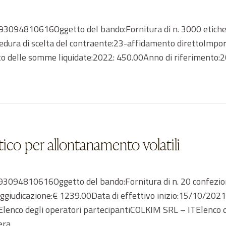
94810616Oggetto del bando:Fornitura di n. 3000 etichette p
edura di scelta del contraente:23-affidamento direttoImport
 delle somme liquidate:2022: 450.00Anno di riferimento:
ttico per allontanamento volatili
94810616Oggetto del bando:Fornitura di n. 20 confezioni 
 aggiudicazione:€ 1239.00Data di effettivo inizio:15/10/2
lenco degli operatori partecipantiCOLKIM SRL – ITElenco d
tera…