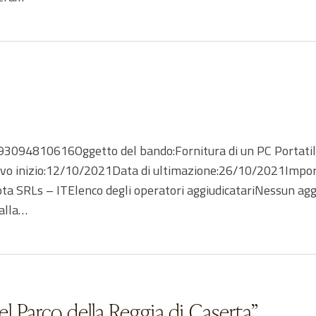
3094810616Oggetto del bando:Fornitura di un PC Portatile
ttivo inizio:12/10/2021Data di ultimazione:26/10/2021Impo
ta SRLs – ITElenco degli operatori aggiudicatariNessun agg
alla…
el Parco della Reggia di Caserta”.