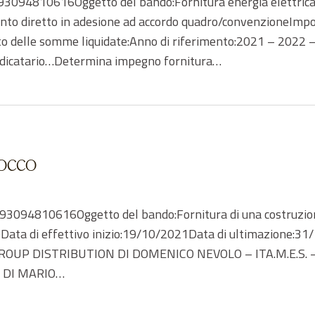
3094810616Oggetto del bando:Fornitura energia elettrica
to diretto in adesione ad accordo quadro/convenzioneImpor
o delle somme liquidate:Anno di riferimento:2021 – 2022 
iudicatario…Determina impegno fornitura…
locco
3094810616Oggetto del bando:Fornitura di una costruzion
0Data di effettivo inizio:19/10/2021Data di ultimazione:3
i3D GROUP DISTRIBUTION DI DOMENICO NEVOLO – ITA.M.E.S
O DI MARIO…