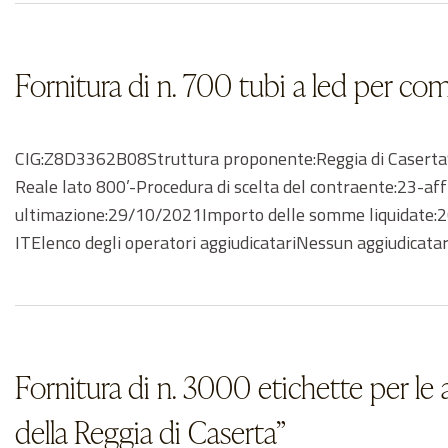
Fornitura di n. 700 tubi a led per co
CIG:Z8D3362B08Struttura proponente:Reggia di Caserta93
Reale lato 800’-Procedura di scelta del contraente:23-af
ultimazione:29/10/2021Importo delle somme liquidate:202
ITElenco degli operatori aggiudicatariNessun aggiudicat
Fornitura di n. 3000 etichette per le 
della Reggia di Caserta”