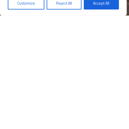
Customize
Reject All
Accept All
Descubre los
¡Compra tu entrada!
horarios
Un símbolo antiguo en un jardín
moderno
B
ordeando el perímetro del Jardín Inglés, poco más allá de
la Aperia, una pequeña Pirámide se oculta a la izquierda entre
la vegetación. Desde allí, un canal hoy soterrado lleva el