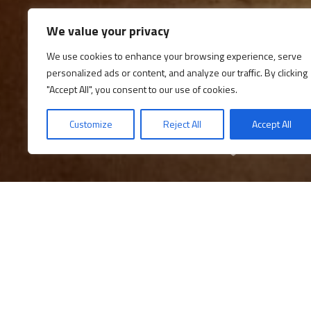
We value your privacy
We use cookies to enhance your browsing experience, serve
personalized ads or content, and analyze our traffic. By clicking
"Accept All", you consent to our use of cookies.
Customize
Reject All
Accept All
Descubre los horarios
¡
Templo de las Musas y org