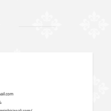
ail.com
4
giobicireali.com/