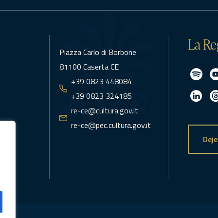
La Re
Piazza Carlo di Borbone
81100 Caserta CE
+39 0823 448084
+39 0823 324185
re-ce@cultura.gov.it
re-ce@pec.cultura.gov.it
Deje