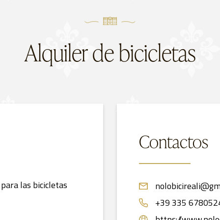
Alquiler de bicicletas
Contactos
 para las bicicletas
nolobicireali@gm
+39 335 678052
https://www.noleg