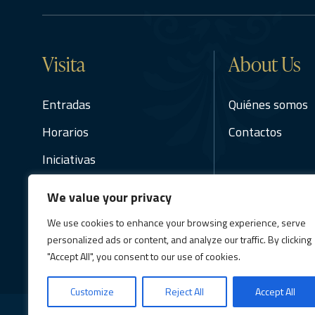
Visita
About Us
Entradas
Quiénes somos
Horarios
Contactos
Iniciativas
F.A.Q.
We value your privacy
Cómo llegar
We use cookies to enhance your browsing experience, serve
Reglamento
personalized ads or content, and analyze our traffic. By clicking
"Accept All", you consent to our use of cookies.
Customize
Reject All
Accept All